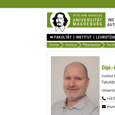
INS
AUT
⬅︎ FAKULTÄT
INSTITUT
LEHRSTÜH
Home
Institut
Mitarbeiter
Dipl.
Institut
Fakultät
Universi
+49 
thom