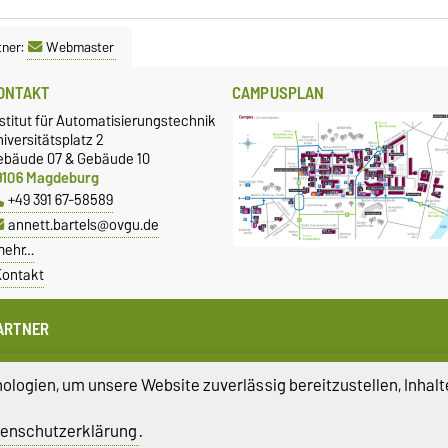
tner:
Webmaster
ONTAKT
CAMPUSPLAN
stitut für Automatisierungstechnik
iversitätsplatz 2
ebäude 07 & Gebäude 10
9106 Magdeburg
+49 391 67-58589
annett.bartels@ovgu.de
mehr…
ontakt
ARTNER
ax-Planck-Institut für Dynamik
omplexer technischer Systeme
logien, um unsere Website zuverlässig bereitzustellen, Inhalt
fak - Institut für Automation und
ommunikation
enschutzerklärung
.