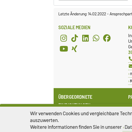
Letzte Änderung: 14.02.2022
-
Ansprechpar
SOZIALE MEDIEN
K
In
Un
G
3
K
ÜBERGEORDNETE
P
EINRICHTUNGEN
M
k
Wir verwenden Cookies und vergleichbare Techno
Otto-von-Guericke-Universität
i
Magdeburg
auszuwerten.
K
Fakultät für Elektrotechnik und
Weitere Informationen finden Sie in unserer
Dat
Informationstechnik